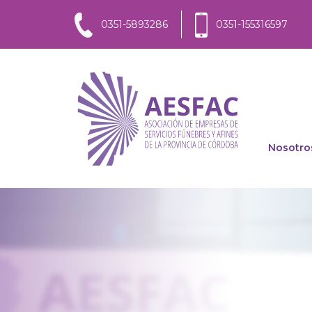
0351-5893286
0351-155316597
Nosotro